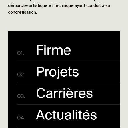
démarche artistique et technique ayant conduit à sa
concrétisation.